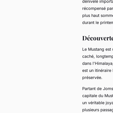
dénivelé importa
récompensé par 
plus haut somme
durant le printe
Découvert
Le Mustang est 
caché, longtemp
dans l'Himalaya,
est un itinérair
préservée.
Partant de Joms
capitale du Must
un véritable jo
plusieurs passa