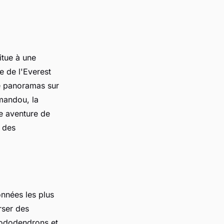
itue à une
e de l'Everest
de panoramas sur
mandou, la
e aventure de
e des
onnées les plus
rser des
rhododendrons et