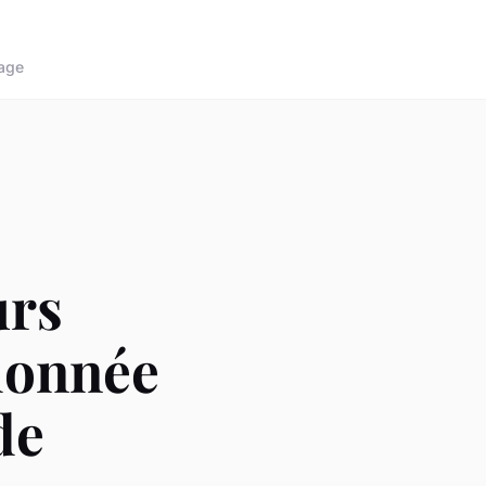
age
urs
donnée
de