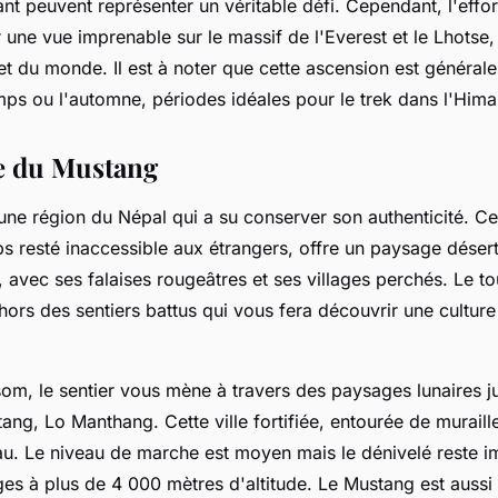
nt peuvent représenter un véritable défi. Cependant, l'effor
une vue imprenable sur le massif de l'Everest et le Lhotse,
t du monde. Il est à noter que cette ascension est général
mps ou l'automne, périodes idéales pour le trek dans l'Hima
e du Mustang
une région du Népal qui a su conserver son authenticité. 
s resté inaccessible aux étrangers, offre un paysage déser
 avec ses falaises rougeâtres et ses villages perchés. Le t
e hors des sentiers battus qui vous fera découvrir une culture
om, le sentier vous mène à travers des paysages lunaires j
ang, Lo Manthang. Cette ville fortifiée, entourée de muraill
yau. Le niveau de marche est moyen mais le dénivelé reste i
ges à plus de 4 000 mètres d'altitude. Le Mustang est aussi