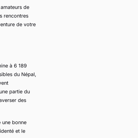
s amateurs de
s rencontres
venture de votre
mine à 6 189
sibles du Népal,
vent
 une partie du
averser des
te une bonne
identé et le