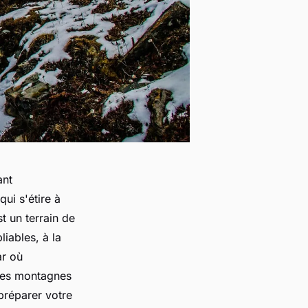
ant
ui s'étire à
t un terrain de
iables, à la
ar où
 les montagnes
préparer votre