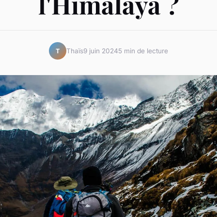
l'Himalaya ?
Thaïs
9 juin 2024
5 min de lecture
T