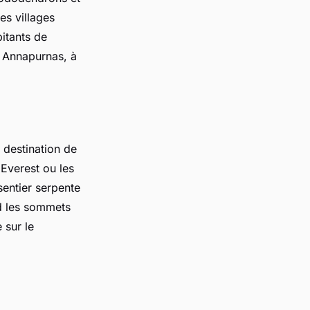
s villages
itants de
s Annapurnas, à
 destination de
'Everest ou les
sentier serpente
nd les sommets
 sur le