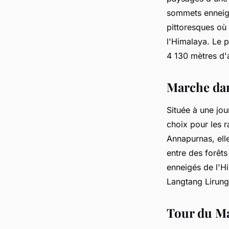
sommets enneigé
pittoresques où 
l'Himalaya. Le 
4 130 mètres d'a
Marche dan
Située à une jo
choix pour les r
Annapurnas, elle
entre des forêt
enneigés de l'Hi
Langtang Lirung
Tour du M