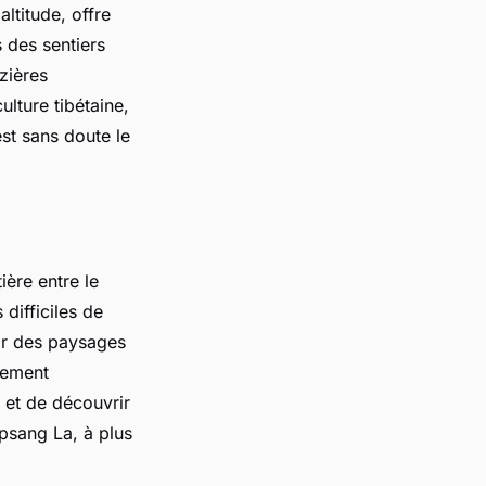
ltitude, offre
s des sentiers
zières
lture tibétaine,
st sans doute le
ère entre le
difficiles de
rir des paysages
lement
 et de découvrir
apsang La, à plus