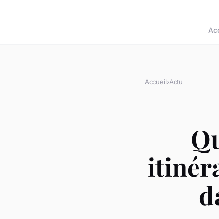
Acc
Accueil
›
Actu
Qu
itiné
d