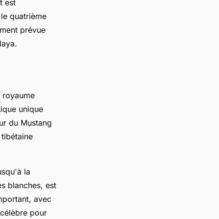
t est
 le quatrième
ement prévue
laya.
Ce royaume
tique unique
our du Mustang
 tibétaine
usqu'à la
es blanches, est
mportant, avec
 célèbre pour