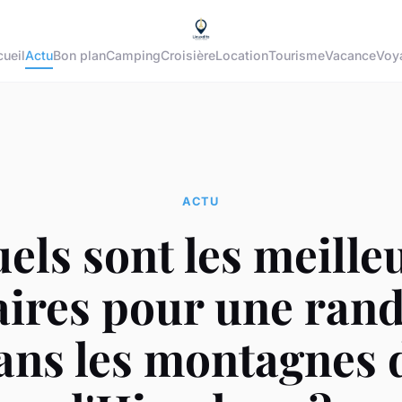
ueil
Actu
Bon plan
Camping
Croisière
Location
Tourisme
Vacance
Voy
ACTU
els sont les meille
raires pour une ran
ans les montagnes 