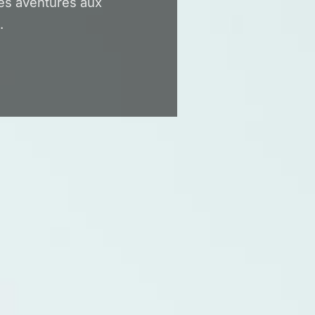
es aventures aux
.