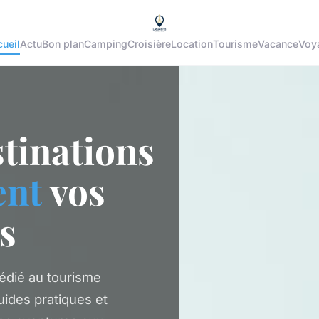
ueil
Actu
Bon plan
Camping
Croisière
Location
Tourisme
Vacance
Voy
tinations
ent
vos
s
dédié au tourisme
uides pratiques et