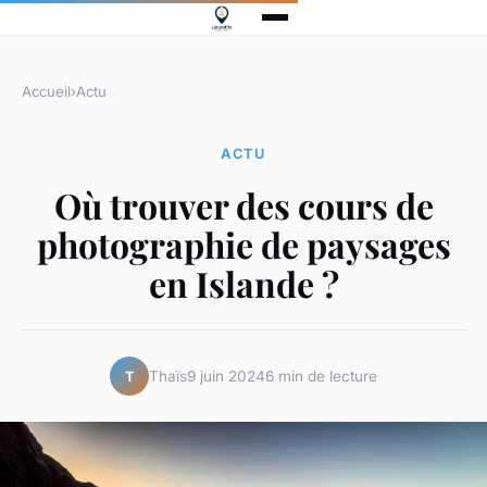
Accueil
›
Actu
ACTU
Où trouver des cours de
photographie de paysages
en Islande ?
Thaïs
9 juin 2024
6 min de lecture
T