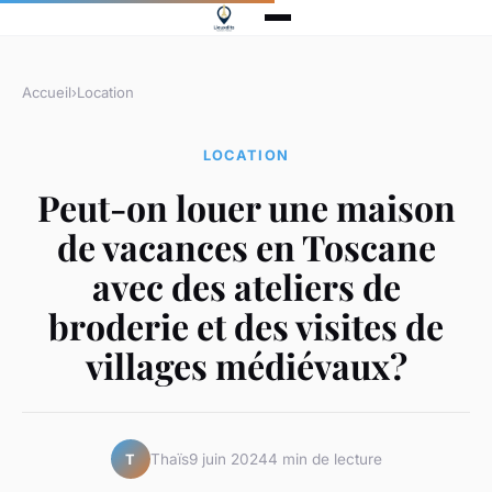
Accueil
›
Location
LOCATION
Peut-on louer une maison
de vacances en Toscane
avec des ateliers de
broderie et des visites de
villages médiévaux?
Thaïs
9 juin 2024
4 min de lecture
T